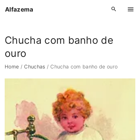
S
Alfazema
k
i
p
Chucha com banho de
t
o
ouro
c
o
Home
/
Chuchas
/
Chucha com banho de ouro
n
t
e
n
t