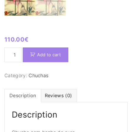
110.00
€
C
Add to cart
h
u
c
Category:
Chuchas
h
a
c
Description
Reviews (0)
o
m
Description
b
a
n